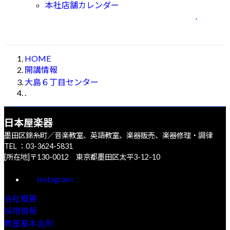
本社店舗カレンダー
.
HOME
開講情報
大島６丁目センター
.
日本屋楽器
墨田区錦糸町／音楽教室、英語教室、楽器販売、楽器修理・調律
TEL ：03-3624-5831
[所在地]〒130-0012 東京都墨田区太平3-12-10
Instagram
会社概要
採用情報
教室基本会則