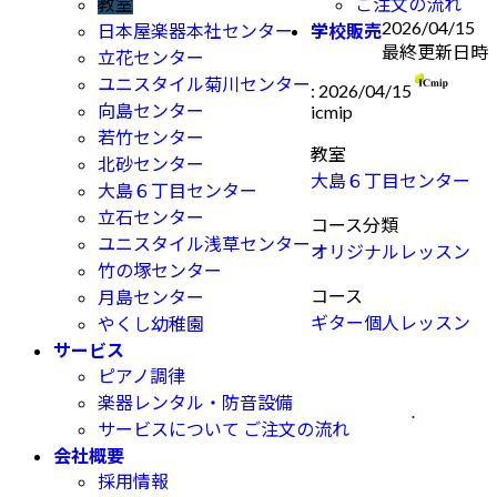
教室
ご注文の流れ
2026/04/15
日本屋楽器本社センター
学校販売
最終更新日時
立花センター
ユニスタイル菊川センター
:
2026/04/15
向島センター
icmip
若竹センター
教室
北砂センター
大島６丁目センター
大島６丁目センター
立石センター
コース分類
ユニスタイル浅草センター
オリジナルレッスン
竹の塚センター
コース
月島センター
ギター個人レッスン
やくし幼稚園
サービス
ピアノ調律
楽器レンタル・防音設備
.
サービスについて ご注文の流れ
会社概要
採用情報