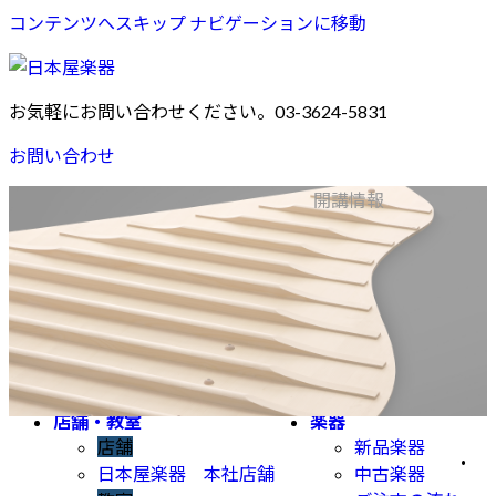
コンテンツへスキップ
ナビゲーションに移動
お気軽にお問い合わせください。
03-3624-5831
お問い合わせ
音楽/英語教室
開講情報
YAMAHA MUSIC SCHOOL
子どもの総合音楽教育
YAMAHA MUSIC SCHOOL
楽器・歌のレッスン
YAMAHA MUSIC SCHOOL
青春ポップス
オリジナルレッスン
ヤマハ英語教室
店舗・教室
楽器
店舗
新品楽器
.
日本屋楽器 本社店舗
中古楽器