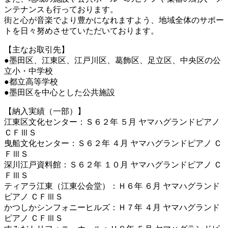
ンテナンスも行っております。
街と心が音楽でより豊かになれますよう、地域全体のサポー
トを日々努めさせていただいております。
【主なお取引先】
●墨田区、江東区、江戸川区、葛飾区、足立区、中央区の公
立小・中学校
●都立高等学校
●墨田区を中心とした公共施設
【納入実績（一部）】
江東区文化センター：Ｓ６２年 ５月 ヤマハグランドピアノ
ＣＦⅢＳ
曳船文化センター：Ｓ６２年 ４月 ヤマハグランドピアノ Ｃ
ＦⅢＳ
深川江戸資料館：Ｓ６２年 １０月 ヤマハグランドピアノ Ｃ
ＦⅢＳ
ティアラ江東（江東公会堂）：Ｈ６年 ６月 ヤマハグランド
ピアノ ＣＦⅢＳ
かつしかシンフォニーヒルズ：Ｈ７年 ４月 ヤマハグランド
ピアノ ＣＦⅢＳ