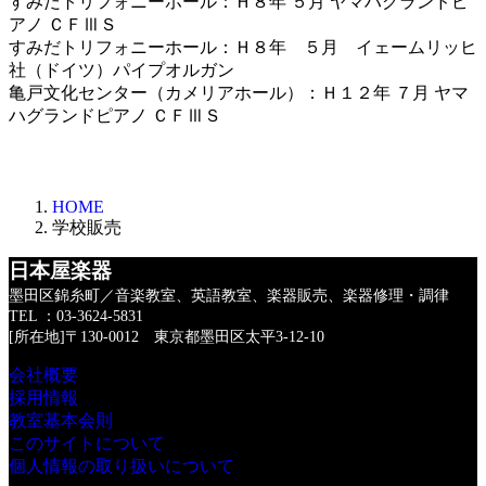
すみだトリフォニーホール：Ｈ８年 ５月 ヤマハグランドピ
アノ ＣＦⅢＳ
すみだトリフォニーホール：Ｈ８年 ５月 イェームリッヒ
社（ドイツ）パイプオルガン
亀戸文化センター（カメリアホール）：Ｈ１２年 ７月 ヤマ
ハグランドピアノ ＣＦⅢＳ
HOME
学校販売
日本屋楽器
墨田区錦糸町／音楽教室、英語教室、楽器販売、楽器修理・調律
TEL ：03-3624-5831
[所在地]〒130-0012 東京都墨田区太平3-12-10
会社概要
採用情報
教室基本会則
このサイトについて
個人情報の取り扱いについて