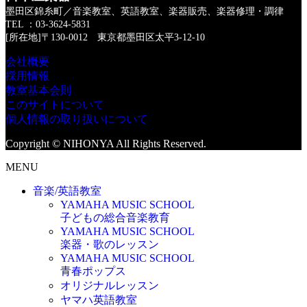
墨田区錦糸町／音楽教室、英語教室、楽器販売、楽器修理・調律
TEL ：03-3624-5831
[所在地]〒130-0012 東京都墨田区太平3-12-10
会社概要
採用情報
教室基本会則
このサイトについて
個人情報の取り扱いについて
Copyright © NIHONYA All Rights Reserved.
MENU
音楽/英語教室
YAMAHA MUSIC SCHOOL
子どもの総合音楽教育
YAMAHA MUSIC SCHOOL
楽器・歌のレッスン
YAMAHA MUSIC SCHOOL
青春ポップス
オリジナルレッスン
ヤマハ英語教室