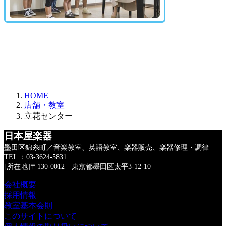
HOME
店舗・教室
立花センター
日本屋楽器
墨田区錦糸町／音楽教室、英語教室、楽器販売、楽器修理・調律
TEL ：03-3624-5831
[所在地]〒130-0012 東京都墨田区太平3-12-10
会社概要
採用情報
教室基本会則
このサイトについて