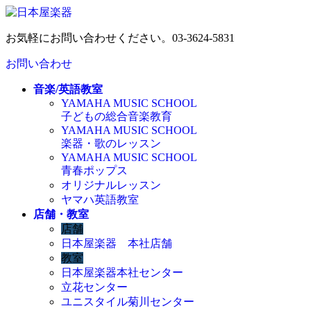
コ
ナ
ン
ビ
お気軽にお問い合わせください。
03-3624-5831
テ
ゲ
ン
ー
お問い合わせ
ツ
シ
へ
ョ
音楽/英語教室
ス
ン
YAMAHA MUSIC SCHOOL
キ
に
子どもの総合音楽教育
ッ
移
YAMAHA MUSIC SCHOOL
プ
動
楽器・歌のレッスン
YAMAHA MUSIC SCHOOL
青春ポップス
オリジナルレッスン
ヤマハ英語教室
店舗・教室
店舗
日本屋楽器 本社店舗
教室
日本屋楽器本社センター
立花センター
ユニスタイル菊川センター