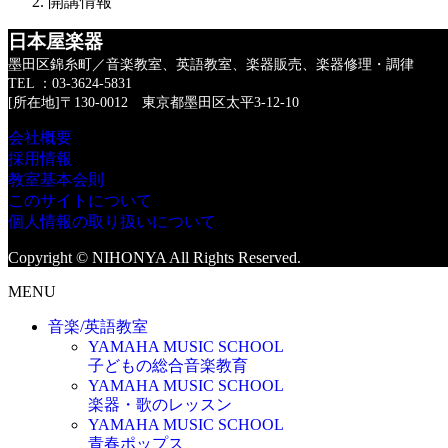
開講情報
日本屋楽器
墨田区錦糸町／音楽教室、英語教室、楽器販売、楽器修理・調律
TEL ：03-3624-5831
[所在地]〒130-0012 東京都墨田区太平3-12-10
会社概要
採用情報
教室基本会則
このサイトについて
個人情報の取り扱いについて
Copyright © NIHONYA All Rights Reserved.
MENU
音楽/英語教室
YAMAHA MUSIC SCHOOL
子どもの総合音楽教育
YAMAHA MUSIC SCHOOL
楽器・歌のレッスン
YAMAHA MUSIC SCHOOL
青春ポップス