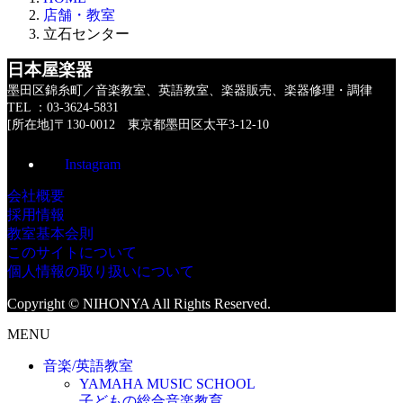
店舗・教室
立石センター
日本屋楽器
墨田区錦糸町／音楽教室、英語教室、楽器販売、楽器修理・調律
TEL ：03-3624-5831
[所在地]〒130-0012 東京都墨田区太平3-12-10
Instagram
会社概要
採用情報
教室基本会則
このサイトについて
個人情報の取り扱いについて
Copyright © NIHONYA All Rights Reserved.
MENU
音楽/英語教室
YAMAHA MUSIC SCHOOL
子どもの総合音楽教育