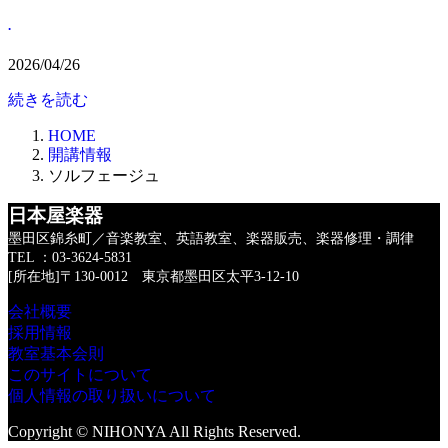
.
2026/04/26
続きを読む
HOME
開講情報
ソルフェージュ
日本屋楽器
墨田区錦糸町／音楽教室、英語教室、楽器販売、楽器修理・調律
TEL ：03-3624-5831
[所在地]〒130-0012 東京都墨田区太平3-12-10
会社概要
採用情報
教室基本会則
このサイトについて
個人情報の取り扱いについて
Copyright © NIHONYA All Rights Reserved.