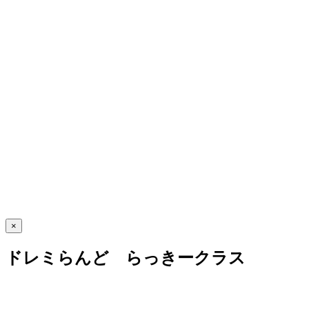
×
ドレミらんど らっきークラス