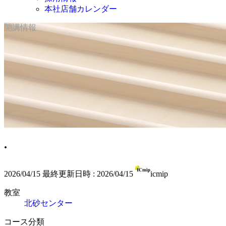
本社店舗カレンダー
開講情報
.
2026/04/15
最終更新日時 :
2026/04/15
icmip
教室
北砂センター
コース分類