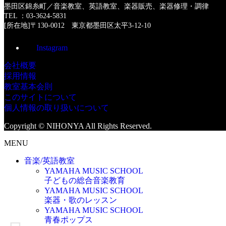
墨田区錦糸町／音楽教室、英語教室、楽器販売、楽器修理・調律
TEL ：03-3624-5831
[所在地]〒130-0012 東京都墨田区太平3-12-10
Instagram
会社概要
採用情報
教室基本会則
このサイトについて
個人情報の取り扱いについて
Copyright © NIHONYA All Rights Reserved.
MENU
音楽/英語教室
YAMAHA MUSIC SCHOOL
子どもの総合音楽教育
YAMAHA MUSIC SCHOOL
楽器・歌のレッスン
YAMAHA MUSIC SCHOOL
青春ポップス