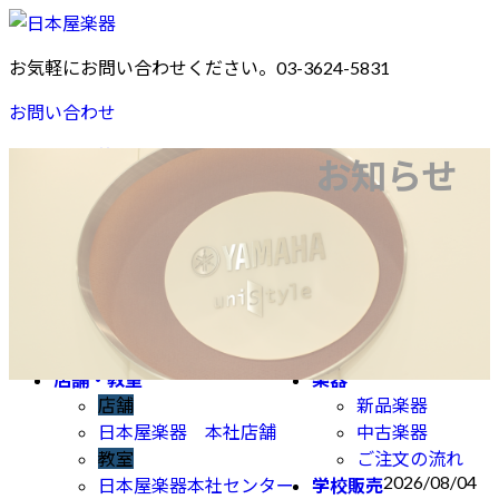
コ
ナ
ン
ビ
お気軽にお問い合わせください。
03-3624-5831
テ
ゲ
ン
ー
お問い合わせ
ツ
シ
へ
ョ
音楽/英語教室
お知らせ
YAMAHA MUSIC SCHOOL
ス
ン
子どもの総合音楽教育
キ
に
YAMAHA MUSIC SCHOOL
ッ
移
楽器・歌のレッスン
プ
動
YAMAHA MUSIC SCHOOL
青春ポップス
オリジナルレッスン
ヤマハ英語教室
店舗・教室
楽器
店舗
新品楽器
日本屋楽器 本社店舗
中古楽器
教室
ご注文の流れ
2026/08/04
日本屋楽器本社センター
学校販売