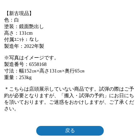
【新古現品】
色：白
塗装：鏡面艶出し
高さ：131cm
付属ﾕﾆｯﾄ：なし
製造年：2022年製
※写真はイメージです。
製造番号：6558168
寸法：幅152㎝×高さ131㎝×奥行65㎝
重量：253kg
＊こちらは店頭展示していない商品です。試弾の際はご予
約が必要となりますが、「搬入・試弾の予約」にお日にち
を頂いております。ご迷惑をおかけしますが、ご了承くだ
さい。
戻る