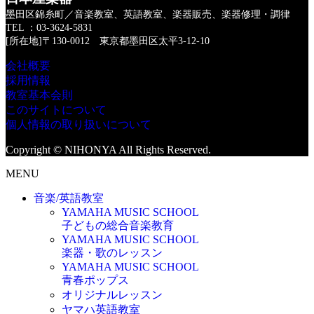
墨田区錦糸町／音楽教室、英語教室、楽器販売、楽器修理・調律
TEL ：03-3624-5831
[所在地]〒130-0012 東京都墨田区太平3-12-10
会社概要
採用情報
教室基本会則
このサイトについて
個人情報の取り扱いについて
Copyright © NIHONYA All Rights Reserved.
MENU
音楽/英語教室
YAMAHA MUSIC SCHOOL
子どもの総合音楽教育
YAMAHA MUSIC SCHOOL
楽器・歌のレッスン
YAMAHA MUSIC SCHOOL
青春ポップス
オリジナルレッスン
ヤマハ英語教室