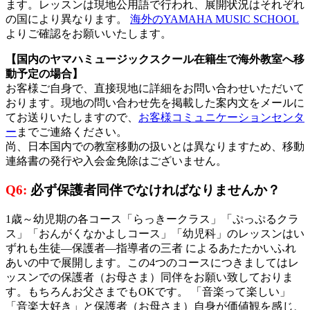
ます。レッスンは現地公用語で行われ、展開状況はそれぞれ
の国により異なります。
海外のYAMAHA MUSIC SCHOOL
よりご確認をお願いいたします。
【国内のヤマハミュージックスクール在籍生で海外教室へ移
動予定の場合】
お客様ご自身で、直接現地に詳細をお問い合わせいただいて
おります。現地の問い合わせ先を掲載した案内文をメールに
てお送りいたしますので、
お客様コミュニケーションセンタ
ー
までご連絡ください。
尚、日本国内での教室移動の扱いとは異なりますため、移動
連絡書の発行や入会金免除はございません。
Q6:
必ず保護者同伴でなければなりませんか？
1歳～幼児期の各コース「らっきークラス」「ぷっぷるクラ
ス」「おんがくなかよしコース」「幼児科」のレッスンはい
ずれも生徒―保護者―指導者の三者 によるあたたかいふれ
あいの中で展開します。この4つのコースにつきましてはレ
ッスンでの保護者（お母さま）同伴をお願い致しておりま
す。もちろんお父さまでもOKです。 「音楽って楽しい」
「音楽大好き」と保護者（お母さま）自身が価値観を感じ、