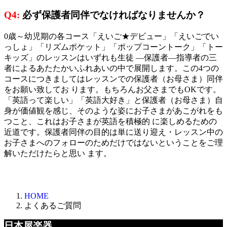
Q4:
必ず保護者同伴でなければなりませんか？
0歳～幼児期の各コース「えいご★デビュー」「えいごでい
っしょ」「リズムポケット」「ポップコーントーク」「トー
キッズ」のレッスンはいずれも生徒 ―保護者―指導者の三
者によるあたたかいふれあいの中で展開します。この4つの
コースにつきましてはレッスンでの保護者（お母さま）同伴
をお願い致してお ります。もちろんお父さまでもOKです。
「英語って楽しい」「英語大好き」と保護者（お母さま）自
身が価値観を感じ、そのような姿にお子さまがあこがれをも
つこと、これはお子さまが英語を積極的 に楽しめるための
近道です。保護者同伴の目的は単に送り迎え・レッスン中の
お子さまへのフォローのためだけではないということをご理
解いただけたらと思い ます。
HOME
よくあるご質問
日本屋楽器