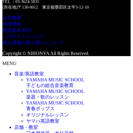
TEL ：03-3624-5831
[所在地]〒130-0012 東京都墨田区太平3-12-10
会社概要
採用情報
教室基本会則
このサイトについて
個人情報の取り扱いについて
Copyright © NIHONYA All Rights Reserved.
MENU
音楽/英語教室
YAMAHA MUSIC SCHOOL
子どもの総合音楽教育
YAMAHA MUSIC SCHOOL
楽器・歌のレッスン
YAMAHA MUSIC SCHOOL
青春ポップス
オリジナルレッスン
ヤマハ英語教室
店舗・教室