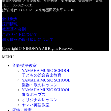
墨田区錦糸町／音楽教室、英語教室、楽器販売、楽器修理・調律
TEL ：03-3624-5831
[所在地]〒130-0012 東京都墨田区太平3-12-10
会社概要
採用情報
教室基本会則
このサイトについて
個人情報の取り扱いについて
Copyright © NIHONYA All Rights Reserved.
MENU
音楽/英語教室
YAMAHA MUSIC SCHOOL
子どもの総合音楽教育
YAMAHA MUSIC SCHOOL
楽器・歌のレッスン
YAMAHA MUSIC SCHOOL
青春ポップス
オリジナルレッスン
ヤマハ英語教室
店舗・教室